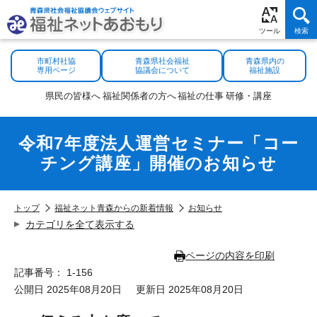
市町村社協
青森県社会福祉
青森県内の
専用ページ
協議会について
福祉施設
県民の
皆様へ
福祉関係者
の方へ
福祉の
仕事
研修・
講座
令和7年度法人運営セミナー「コー
チング講座」開催のお知らせ
トップ
福祉ネット青森からの新着情報
お知らせ
カテゴリを全て表示する
ページの内容を印刷
記事番号： 1-156
公開日 2025年08月20日
更新日 2025年08月20日