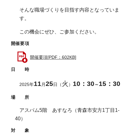
そんな職場づくりを目指す内容となっていま
す。
この機会にぜひ、ご参加ください。
開催要項
開催要項[PDF：602KB]
日 時
11
25
火
10：30
15：30
2025年
月
日（
）
～
場 所
アスパム5階 あすなろ（青森市安方1丁目1-
40）
対 象