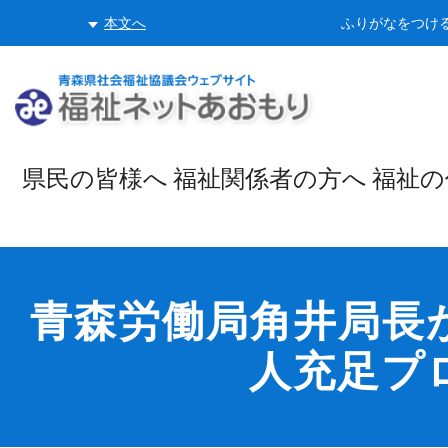
本文へ
ふりがなをつけ
県民の
皆様へ
福祉関係者
の方へ
福祉の
青森労働局角井局長
人充足プ