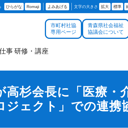
る
ひらがな
Romaji
よみあげる
文字の大きさ
拡大
標準
市町村社協
青森県社会福祉
専用ページ
協議会について
仕事
研修・
講座
が高杉会長に「医療・
ロジェクト」での連携