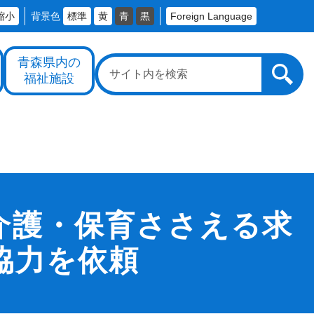
縮小
背景色
標準
黄
青
黒
Foreign Language
青森県内の
福祉施設
介護・保育ささえる求
協力を依頼