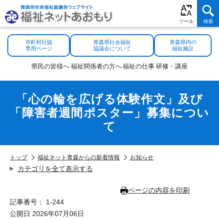
市町村社協
青森県社会福祉
青森県内の
専用ページ
協議会について
福祉施設
県民の
皆様へ
福祉関係者
の方へ
福祉の
仕事
研修・
講座
「心の輪を広げる体験作文」及び
「障害者週間ポスター」募集につい
て
トップ
福祉ネット青森からの新着情報
お知らせ
カテゴリを全て表示する
ページの内容を印刷
記事番号： 1-244
公開日 2026年07月06日