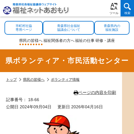
市町村社協
青森県社会福祉
青森県内の
専用ページ
協議会について
福祉施設
県民の
皆様へ
福祉関係者
の方へ
福祉の
仕事
研修・
講座
県ボランティア・市民活動センター
トップ
県民の皆様へ
ボランティア情報
ページの内容を印刷
記事番号： 18-66
公開日 2024年09月04日
更新日 2026年04月16日