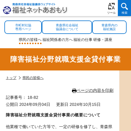
市町村社協
青森県社会福祉
青森県内の
専用ページ
協議会について
福祉施設
県民の
皆様へ
福祉関係者
の方へ
福祉の
仕事
研修・
講座
障害福祉分野就職支援金貸付事業
トップ
県民の皆様へ
ページの内容を印刷
記事番号： 18-82
公開日 2024年09月04日
更新日 2024年10月15日
障害福祉分野就職支援金貸付事業の概要について
他業種で働いていた方等で、一定の研修を修了し、青森県