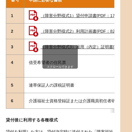
1
（障害分野様式1）貸付申請書[PDF：174KB]
2
（障害分野様式2）利用計画書[PDF：82.7KB]
3
（障害分野様式3）雇用（内定）証明書[PDF：102
4
借受希望者の住民票
スクロールできます
5
連帯保証人の課税証明書
6
介護福祉士資格登録証または介護職員初任者研修以上の
貸付後に利用する各種様式
貸付を利用した方は、貸付決定時に送付された「障害福祉