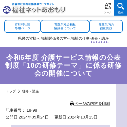
市町村社協
青森県社会福祉
青森県内の
専用ページ
協議会について
福祉施設
県民の
皆様へ
福祉関係者
の方へ
福祉の
仕事
研修・
講座
令和6年度 介護サービス情報の公表
制度「10の研修テーマ」に係る研修
会の開催について
トップ
研修・講座
ページの内容を印刷
記事番号： 18-98
公開日 2024年09月24日
更新日 2024年10月15日