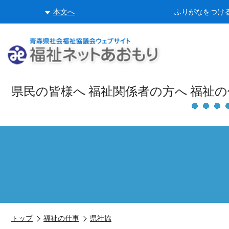
本文へ
ふりがなをつけ
県民の
皆様へ
福祉関係者
の方へ
福祉の
トップ
福祉の仕事
県社協