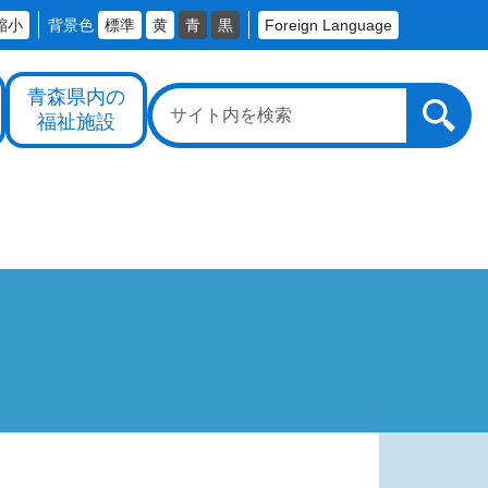
縮小
背景色
標準
黄
青
黒
Foreign Language
青森県内の
福祉施設