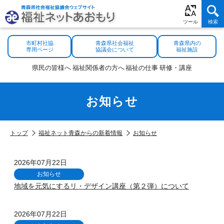
市町村社協
青森県社会福祉
青森県内の
専用ページ
協議会について
福祉施設
県民の
皆様へ
福祉関係者
の方へ
福祉の
仕事
研修・
講座
お知らせ
トップ
福祉ネット青森からの新着情報
お知らせ
2026年07月22日
お知らせ
地域を元気にするリ・デザイン講座（第２弾）について
2026年07月22日